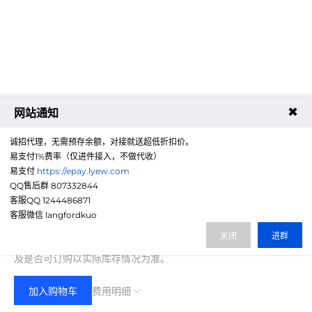
✖
网站通知
诚招代理，无需预存余额，对接就送超低折扣价。
易支付1%费率（仅进件接入，不做代收）
易支付
https://epay.lyew.com
QQ售后群 807332844
客服QQ 1244486871
1600.00
客服微信 langfordkuo
费用合计：
¥
(无折扣)
关闭
进群
注：以上是参考价格，具体扣费请以实际下单结果为准，具体资源
及是否可订购以实际库存情况为准。
加入购物车
费用明细