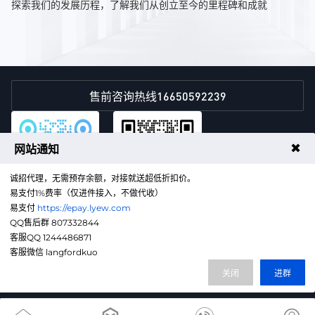
探索我们的发展历程，了解我们从创立至今的里程碑和成就
16650592239
售前咨询热线
✖
网站通知
诚招代理，无需预存余额，对接就送超低折扣价。
易支付1%费率（仅进件接入，不做代收）
易支付
https://epay.lyew.com
QQ售后群
微信客服
QQ售后群 807332844
客服QQ 1244486871
豫ICP备2025157379号-1
客服微信 langfordkuo
代理销售云计算产品服务机构：B1-20224058
关闭
进群
本网站由酷盾安全提供高防CDN服务