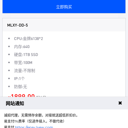
立即购买
MLXY-DD-5
CPU:金牌6138*2
内存:64G
硬盘:1TB SSD
带宽:100M
流量:不限制
IP:1个
防御:无
1899.00
¥
起/ 月
✖
网站通知
立即购买
诚招代理，无需预存余额，对接就送超低折扣价。
易支付1%费率（仅进件接入，不做代收）
易支付
https://epay.lyew.com