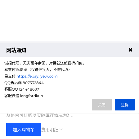
✖
网站通知
诚招代理，无需预存余额，对接就送超低折扣价。
易支付1%费率（仅进件接入，不做代收）
易支付
https://epay.lyew.com
QQ售后群 807332844
客服QQ 1244486871
1400.00
客服微信 langfordkuo
费用合计：
¥
(无折扣)
关闭
进群
注：以上是参考价格，具体扣费请以实际下单结果为准，具体资源
及是否可订购以实际库存情况为准。
加入购物车
费用明细