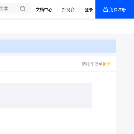
文档中心
控制台
登录
免费注册
全部产品
新闻资讯
帮助文档
热销推荐
二区 CTG/CN2 线路
购物车清单
(0个)
成都移动普防
二区 Netlab精品