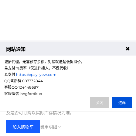
✖
网站通知
诚招代理，无需预存余额，对接就送超低折扣价。
易支付1%费率（仅进件接入，不做代收）
易支付
https://epay.lyew.com
QQ售后群 807332844
客服QQ 1244486871
699.00
客服微信 langfordkuo
费用合计：
¥
(无折扣)
关闭
进群
注：以上是参考价格，具体扣费请以实际下单结果为准，具体资源
及是否可订购以实际库存情况为准。
加入购物车
费用明细