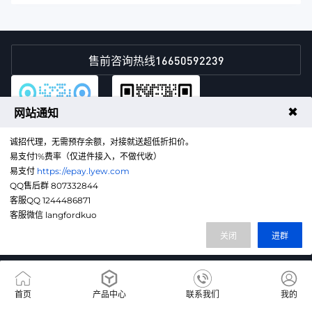
16650592239
售前咨询热线
✖
网站通知
诚招代理，无需预存余额，对接就送超低折扣价。
易支付1%费率（仅进件接入，不做代收）
易支付
https://epay.lyew.com
QQ售后群
微信客服
QQ售后群 807332844
客服QQ 1244486871
豫ICP备2025157379号-1
客服微信 langfordkuo
代理销售云计算产品服务机构：B1-20224058
关闭
进群
本网站由酷盾安全提供高防CDN服务
首页
产品中心
联系我们
我的