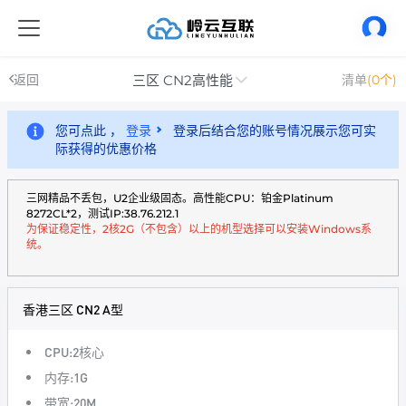
三区 CN2高性能
返回
清单
(0个)
您可点此 ，
登录
登录后结合您的账号情况展示您可实
际获得的优惠价格
三网精品不丢包，U2企业级固态。高性能CPU：铂金Platinum
8272CL*2，测试IP:38.76.212.1
为保证稳定性，2核2G（不包含）以上的机型选择可以安装Windows系
统。
香港三区 CN2 A型
CPU:2核心
内存:1G
带宽:20M