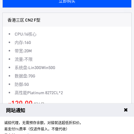
立即购买
香港三区 CN2 F型
CPU:16核心
内存:16G
带宽:20M
流量:不限
系统盘:Lin30GWin50G
数据盘:70G
防御:5G
高性能Platinum 8272CL*2
120.00
¥
起/ 月
✖
网站通知
立即购买
诚招代理，无需预存余额，对接就送超低折扣价。
易支付1%费率（仅进件接入，不做代收）