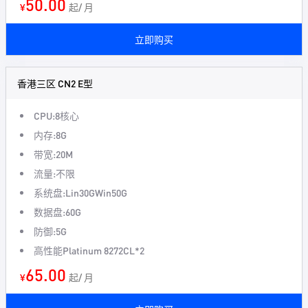
50.00
¥
起/ 月
立即购买
香港三区 CN2 E型
CPU:8核心
内存:8G
带宽:20M
流量:不限
系统盘:Lin30GWin50G
数据盘:60G
防御:5G
高性能Platinum 8272CL*2
65.00
¥
起/ 月