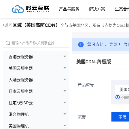
产品与服务
解决方案
生态合
区域（美国高防CDN）
全节点美国地区，所有节点均为Cera机
返回
您可点此 ，
登录
登
香港云服务器
美国CDN-终极版
美国云服务器
大陆云服务器
产品型号
美国
日本云服务器
不同
住宅/双ISP云
港台物理机
宽带
不限
美国物理机