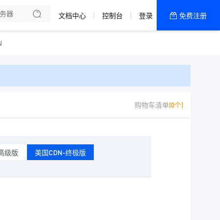
文档中心
控制台
登录
免费注册
全部产品
新闻资讯
帮助文档
N
热销推荐
二区 CTG/CN2 线路
购物车清单
(0个)
成都移动普防
二区 Netlab精品
-高级版
美国CDN-终极版