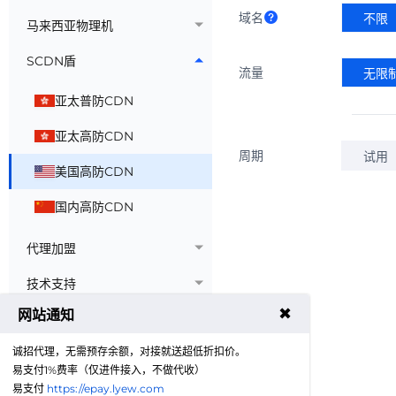
域名
不限
马来西亚物理机
SCDN盾
流量
无限
亚太普防CDN
亚太高防CDN
周期
试用
美国高防CDN
国内高防CDN
代理加盟
技术支持
✖
网站通知
诚招代理，无需预存余额，对接就送超低折扣价。
易支付1%费率（仅进件接入，不做代收）
易支付
https://epay.lyew.com