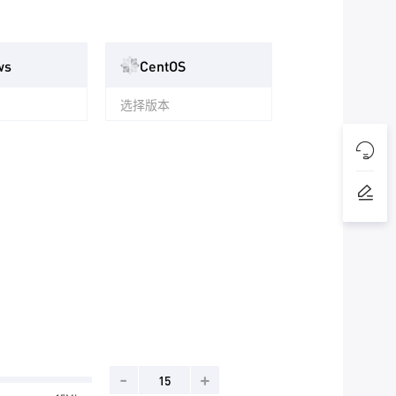
ws
CentOS
选择版本
-
+