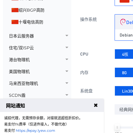
绍兴BGP高防
操作系统
De
十堰电信高防
Debian
日本云服务器
住宅/双ISP云
CPU
4核
港台物理机
美国物理机
内存
8G
马来西亚物理机
系统盘
Lin30
SCDN盾
✖
网站通知
代理加盟
网络类型
经典网
诚招代理，无需预存余额，对接就送超低折扣价。
技术支持
易支付1%费率（仅进件接入，不做代收）
带宽
易支付
https://epay.lyew.com