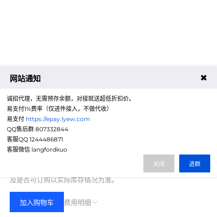
✖
网站通知
诚招代理，无需预存余额，对接就送超低折扣价。
易支付1%费率（仅进件接入，不做代收）
易支付
https://epay.lyew.com
QQ售后群 807332844
客服QQ 1244486871
1699.00
客服微信 langfordkuo
费用合计：
¥
(无折扣)
关闭
进群
注：以上是参考价格，具体扣费请以实际下单结果为准，具体资源
及是否可订购以实际库存情况为准。
加入购物车
费用明细