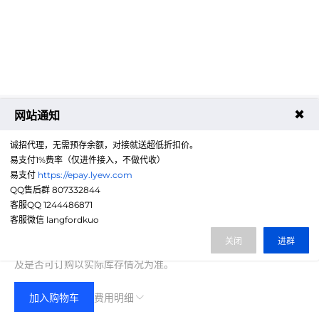
✖
网站通知
诚招代理，无需预存余额，对接就送超低折扣价。
易支付1%费率（仅进件接入，不做代收）
易支付
https://epay.lyew.com
QQ售后群 807332844
客服QQ 1244486871
300.00
客服微信 langfordkuo
费用合计：
¥
(无折扣)
关闭
进群
注：以上是参考价格，具体扣费请以实际下单结果为准，具体资源
及是否可订购以实际库存情况为准。
加入购物车
费用明细