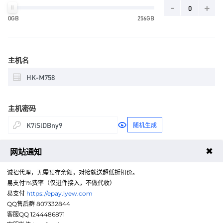
-
+
0GB
256GB
主机名
主机密码
随机生成
✖
网站通知
周期
月
季
半年
年
诚招代理，无需预存余额，对接就送超低折扣价。
易支付1%费率（仅进件接入，不做代收）
易支付
https://epay.lyew.com
QQ售后群 807332844
客服QQ 1244486871